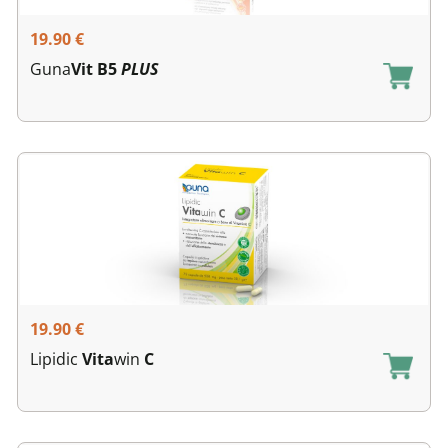
19.90
€
Guna
Vit B5
PLUS
19.90
€
Lipidic
Vita
win
C