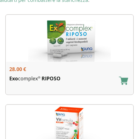
28.00
€
Exo
complex
RIPOSO
®