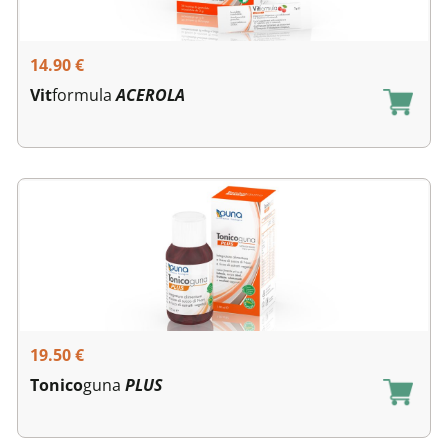
14.90
€
Vit
formula
ACEROLA
19.50
€
Tonico
guna
PLUS