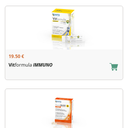
19.50
€
Vit
formula
IMMUNO