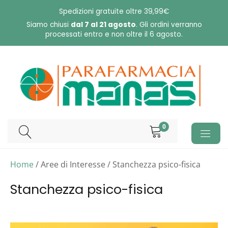
Skip
Spedizioni gratuite oltre 39,99€
to
Siamo chiusi
dal 7 al 21 agosto
. Gli ordini verranno
processati entro e non oltre il 6 agosto.
content
0
Home
/ Aree di Interesse / Stanchezza psico-fisica
Stanchezza psico-fisica