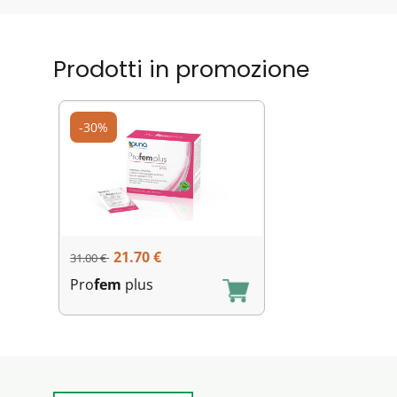
Prodotti in promozione
-30%
21.70
€
31.00
€
Pro
fem
plus