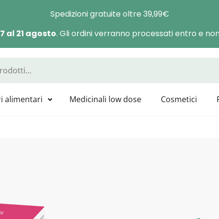
Spedizioni gratuite oltre 39,99€
 7 al 21 agosto
. Gli ordini verranno processati entro e non 
a Manas
sponibili tutti i prodotti GUNA, HEEL, LABOLIFE, SYMBIOFARM, CAT
i alimentari
Medicinali low dose
Cosmetici