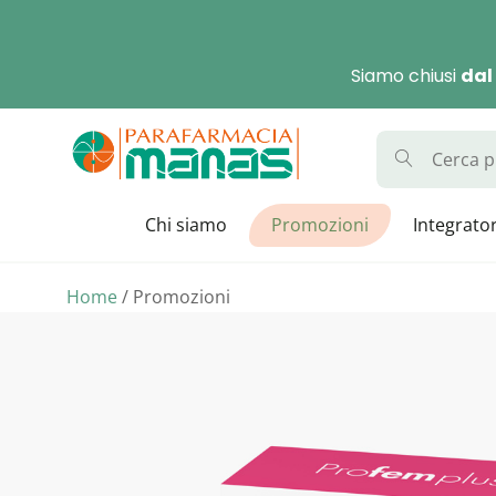
Skip
to
Siamo chiusi
dal
content
Parafarmaci
La Parafarmacia con di
Chi siamo
Promozioni
Integrator
Home
/ Promozioni