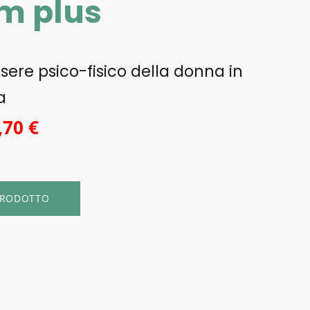
m plus
ssere psico-fisico della donna in
a
,70 €
 PRODOTTO