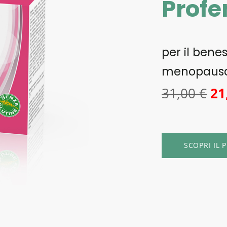
Profe
per il bene
menopaus
31,00 €
21
SCOPRI IL