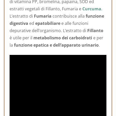
di vitamina PP, bromelina, papaina, SOD ed
estratti vegetali di Fillanto, Fumaria e
Curcuma
.
L’estratto di
Fumaria
contribuisce alla
funzione
digestiva
ed
epatobiliare
e alle funzioni
depurative dell’organismo. L’estratto di
Fillanto
è utile per il
metabolismo dei carboidrati
e per
la
funzione epatica e dell’apparato urinario
.