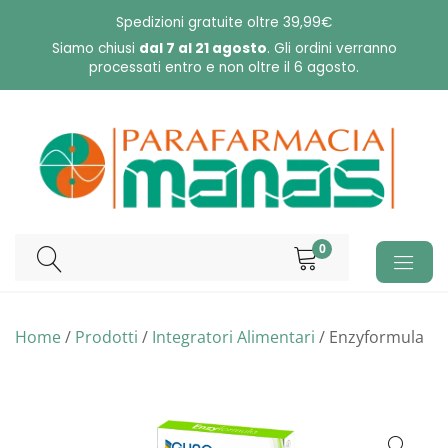
Skip
Spedizioni gratuite oltre 39,99€
to
Siamo chiusi
dal 7 al 21 agosto
. Gli ordini verranno
processati entro e non oltre il 6 agosto.
content
0
Home
/
Prodotti
/
Integratori Alimentari
/ Enzyformula