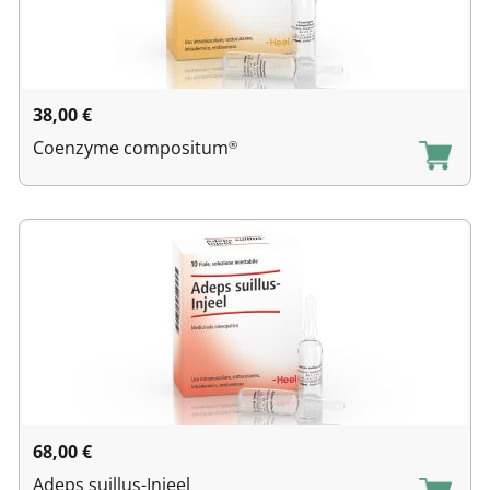
38,00
€
Coenzyme compositum
®
68,00
€
Adeps suillus-Injeel