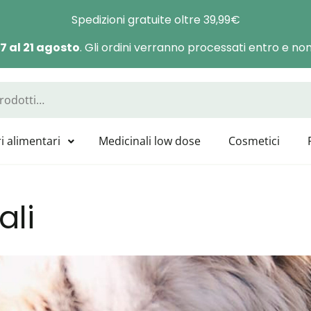
Spedizioni gratuite oltre 39,99€
 7 al 21 agosto
. Gli ordini verranno processati entro e non 
a Manas
sponibili tutti i prodotti GUNA, HEEL, LABOLIFE, SYMBIOFARM, CAT
i alimentari
Medicinali low dose
Cosmetici
ali