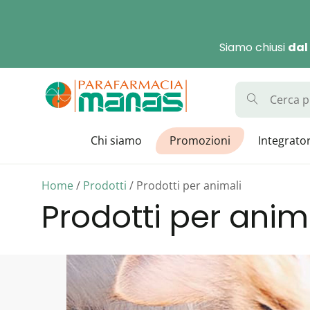
Skip
to
Siamo chiusi
dal
content
Parafarmaci
La Parafarmacia con di
Chi siamo
Promozioni
Integrator
Home
/
Prodotti
/ Prodotti per animali
Prodotti per anim