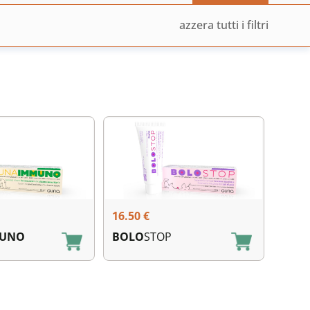
PER
azzera tutti i filtri
16.50
€
UNO
BOLO
STOP