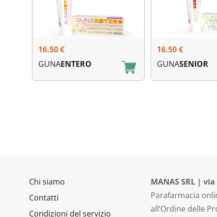
16.50
€
16.50
€
GUNA
ENTERO
GUNA
SENIOR
Chi siamo
MANAS SRL | via P
Parafarmacia onlin
Contatti
all’Ordine delle P
Condizioni del servizio