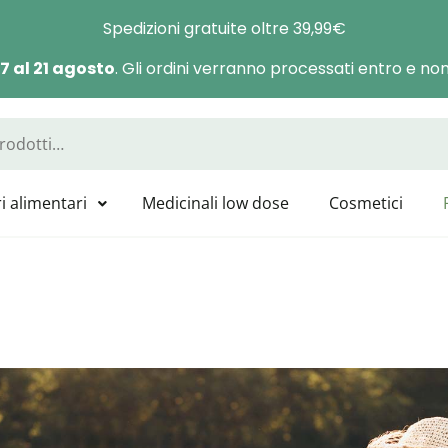
Spedizioni gratuite oltre 39,99€
 7 al 21 agosto
. Gli ordini verranno processati entro e non 
a Manas
sponibili tutti i prodotti GUNA, HEEL, LABOLIFE, SYMBIOFARM, CAT
i alimentari
Medicinali low dose
Cosmetici