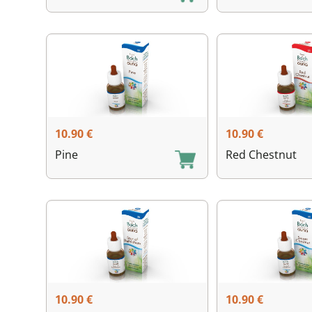
10.90
€
10.90
€
Pine
Red Chestnut
10.90
€
10.90
€