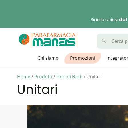
Skip
to
Siamo chiusi
dal
content
Parafarmaci
La Parafarmacia con di
Chi siamo
Promozioni
Integrator
Home
/
Prodotti
/
Fiori di Bach
/ Unitari
Unitari