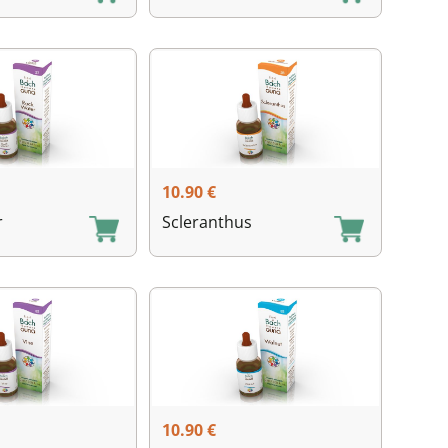
10.90
€
r
Scleranthus
10.90
€