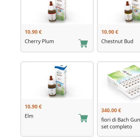
10.90
€
10.90
€
Cherry Plum
Chestnut Bud
10.90
€
340.00
€
Elm
fiori di Bach Gun
set completo