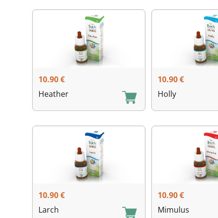
10.90
€
10.90
€
Heather
Holly
10.90
€
10.90
€
Larch
Mimulus