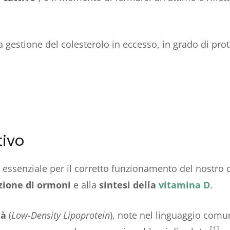
la gestione del colesterolo in eccesso, in grado di pro
tivo
za essenziale per il corretto funzionamento del nostro
zione di ormoni
e alla
sintesi della
vitamina D
.
tà
(
Low-Density Lipoprotein
), note nel linguaggio com
[1]