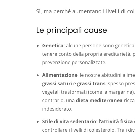
Sì, ma perché aumentano i livelli di co
Le principali cause
Genetica
: alcune persone sono genetic
tenere conto della propria ereditarietà, 
prevenzione personalizzate.
Alimentazione
: le nostre abitudini ali
grassi saturi
e
grassi trans
, spesso pres
vegetali trasformati (come la margarina),
contrario, una
dieta mediterranea
ricca
indesiderato.
Stile di vita sedentario
:
l’attività fisica
controllare i livelli di colesterolo. Tra i d