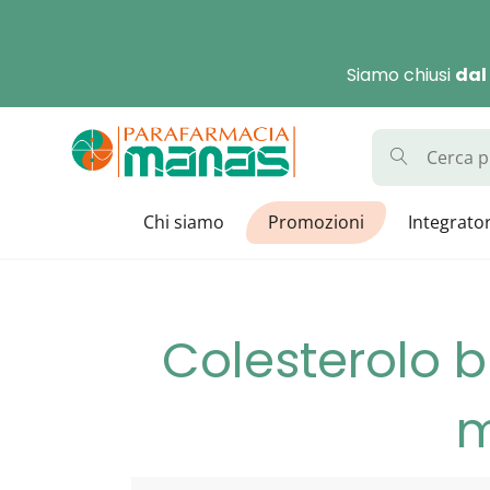
Skip
to
Siamo chiusi
dal
content
Parafarmaci
La Parafarmacia con di
Chi siamo
Promozioni
Integrator
Colesterolo b
m