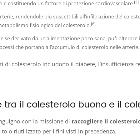
[5]
co e costituendo un fattore di protezione cardiovascolare.
rterie, rendendole più suscettibili all’infiltrazione del coles
[6]
etabolismo fisiologico del colesterolo.
e se derivato da un’alimentazione poco sana, può alterare il
ocessi che portano all’accumulo di colesterolo nelle arterie.
ati di colesterolo includono il diabete, l’insufficienza
 tra il colesterolo buono e il co
sanguigno con la missione di
raccogliere il colesterol
o o riutilizzato per i fini visti in precedenza.