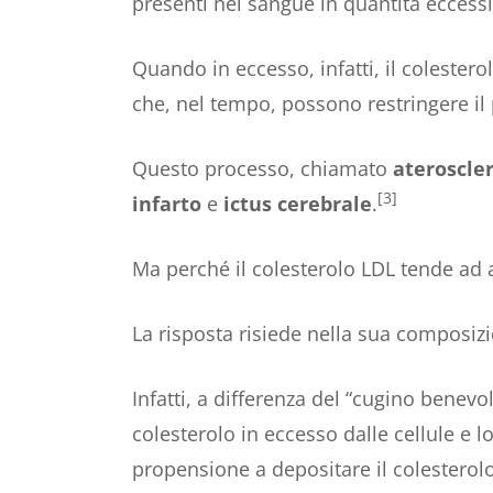
presenti nel sangue in quantità eccess
Quando in eccesso, infatti, il colestero
che, nel tempo, possono restringere i
Questo processo, chiamato
ateroscler
[3]
infarto
e
ictus cerebrale
.
Ma perché il colesterolo LDL tende ad
La risposta risiede nella sua composiz
Infatti, a differenza del “cugino benevo
colesterolo in eccesso dalle cellule e l
propensione a depositare il colesterolo 