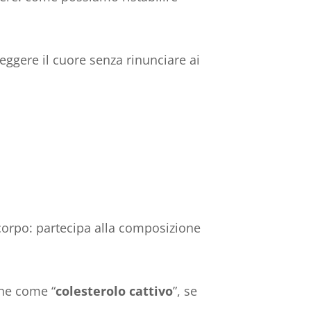
teggere il cuore senza rinunciare ai
 corpo: partecipa alla composizione
une come “
colesterolo cattivo
”, se