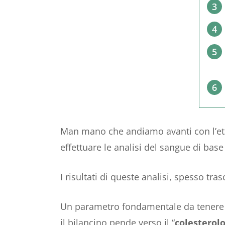
3
4
5
6
Man mano che andiamo avanti con l’età
effettuare le analisi del sangue di bas
I risultati di queste analisi, spesso tr
Un parametro fondamentale da tenere s
il bilancino pende verso il “
colesterolo