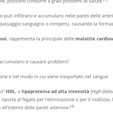
ive, possono condurre a gravi problemi di salute.
lo può infiltrarsi e accumularsi nelle pareti delle arte
l passaggio sanguigno o rompersi, causando la forma
osi
, rappresenta la principale delle
malattie cardiov
 accumularsi e causare problemi?
ione e nel modo in cui viene trasportato nel sangue.
lo”
HDL
, o
lipoproteina ad alta intensità
(
High-Densi
o riporta al fegato per l’eliminazione o per il riutiliz
[4]
all’interno delle pareti arteriose.