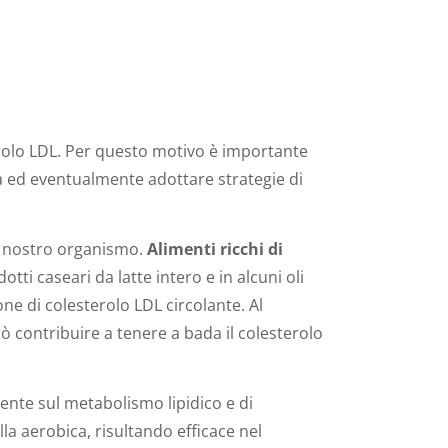
.
olo LDL. Per questo motivo è importante
ia ed eventualmente adottare strategie di
il nostro organismo.
Alimenti ricchi di
tti caseari da latte intero e in alcuni oli
ne di colesterolo LDL circolante. Al
uò contribuire a tenere a bada il colesterolo
nte sul metabolismo lipidico e di
uella aerobica, risultando efficace nel