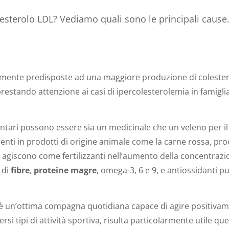
lesterolo LDL? Vediamo quali sono le principali cause
amente predisposte ad una maggiore produzione di colester
prestando attenzione ai casi di ipercolesterolemia in famigl
mentari possono essere sia un medicinale che un veleno per 
enti in prodotti di origine animale come la carne rossa, prodo
 agiscono come fertilizzanti nell’aumento della concentrazio
 di
fibre
,
proteine magre
, omega-3, 6 e 9, e antiossidanti p
è un’ottima compagna quotidiana capace di agire positivame
iversi tipi di attività sportiva, risulta particolarmente utile q