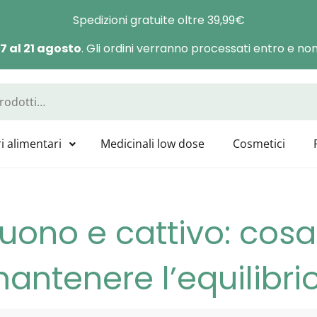
Spedizioni gratuite oltre 39,99€
 7 al 21 agosto
. Gli ordini verranno processati entro e non 
a Manas
sponibili tutti i prodotti GUNA, HEEL, LABOLIFE, SYMBIOFARM, CAT
i alimentari
Medicinali low dose
Cosmetici
uono e cattivo: cos
antenere l’equilibri